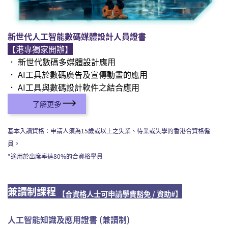
新世代人工智能數碼媒體設計人員證書
【港專獨家開辦】
． 新世代數碼多媒體設計應用
． AI工具於數碼廣告及宣傳動畫的應用
． AI工具與數碼設計軟件之結合應用
了解更多
基本入讀資格：申請人須為15歲或以上之失業、待業或失學的香港合資格僱
員。
*適用於出席率達80%的合資格學員
兼讀制課程
【合資格人士可申請學費豁免 / 資助#】
人工智能知識及應用證書 (兼讀制)