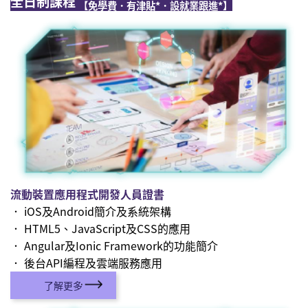
全日制課程
【免學費．有津貼*．設就業跟進*】
流動裝置應用程式開發人員證書
． iOS及Android簡介及系統架構
． HTML5、JavaScript及CSS的應用
． Angular及Ionic Framework的功能簡介
． 後台API編程及雲端服務應用
了解更多