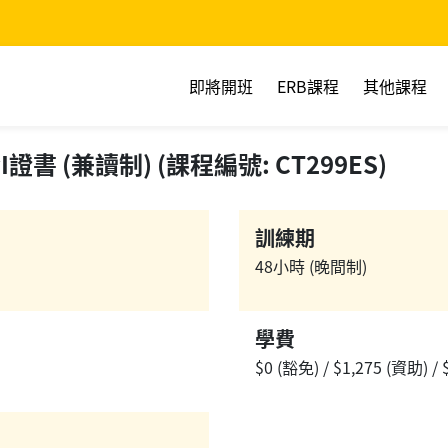
即將開班
ERB課程
其他課程
書 (兼讀制) (課程編號: CT299ES)
訓練期
48小時 (晚間制)
學費
$0 (豁免) / $1,275 (資助) /