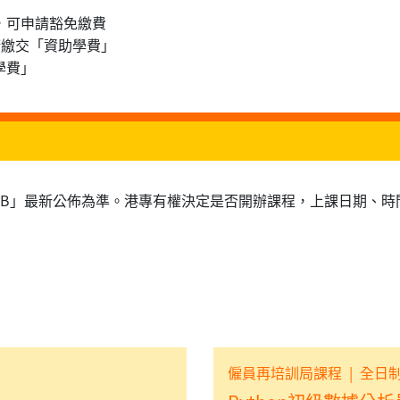
士，可申請豁免繳費
申請繳交「資助學費」
學費」
RB」最新公佈為準。港專有權決定是否開辦課程，上課日期、時
僱員再培訓局課程
|
全日