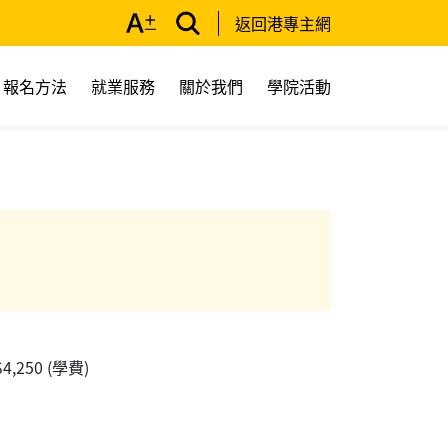
返回港專主網
報名方法
就業服務
關於我們
學院活動
 $4,250 (學費)