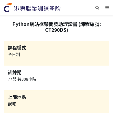
Python網站框架開發助理證書 (課程編號:
CT290DS)
課程模式
全日制
訓練期
77節 共308小時
上課地點
觀塘