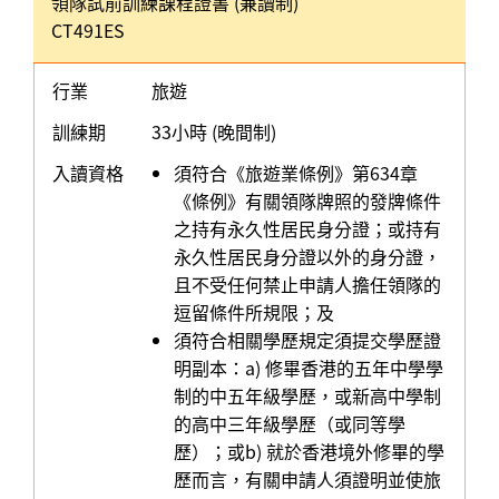
領隊試前訓練課程證書 (兼讀制)
CT491ES
行業
旅遊
訓練期
33小時 (晚間制)
入讀資格
須符合《旅遊業條例》第634章
《條例》有關領隊牌照的發牌條件
之持有永久性居民身分證；或持有
永久性居民身分證以外的身分證，
且不受任何禁止申請人擔任領隊的
逗留條件所規限；及
須符合相關學歷規定須提交學歷證
明副本：a) 修畢香港的五年中學學
制的中五年級學歷，或新高中學制
的高中三年級學歷（或同等學
歷）；或b) 就於香港境外修畢的學
歷而言，有關申請人須證明並使旅