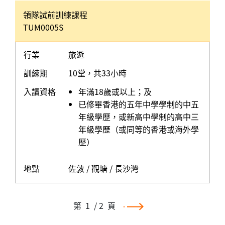
領隊試前訓練課程
TUM0005S
行業
旅遊
訓練期
10堂，共33小時
入讀資格
年滿18歲或以上；及
已修畢香港的五年中學學制的中五
年級學歷，或新高中學制的高中三
年級學歷（或同等的香港或海外學
歷）
地點
佐敦 / 觀塘 / 長沙灣
第
1
/ 2
頁