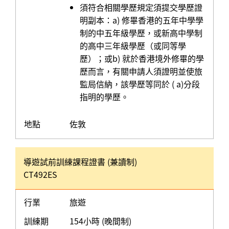
須符合相關學歷規定須提交學歷證
明副本：a) 修畢香港的五年中學學
制的中五年級學歷，或新高中學制
的高中三年級學歷（或同等學
歷）；或b) 就於香港境外修畢的學
歷而言，有關申請人須證明並使旅
監局信納，該學歷等同於 ( a)分段
指明的學歷。
地點
佐敦
導遊試前訓練課程證書 (兼讀制)
CT492ES
行業
旅遊
訓練期
154小時 (晚間制)