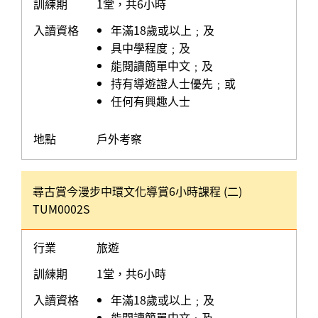
訓練期
1堂，共6小時
入讀資格
年滿18歲或以上﹔及
具中學程度﹔及
能閱讀簡單中文﹔及
持有導遊證人士優先﹔或
任何有興趣人士
地點
戶外考察
尋古賞今漫步中環文化導賞6小時課程 (二)
TUM0002S
行業
旅遊
訓練期
1堂，共6小時
入讀資格
年滿18歲或以上﹔及
能閱讀簡單中文﹔及