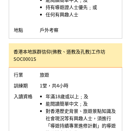
持有導遊證人士優先﹔或
任何有興趣人士
地點
戶外考察
香港本地族群信仰(佛教、道教及孔教)工作坊
SOC0001S
行業
旅遊
訓練期
1堂，共4小時
入讀資格
年滿18歲或以上﹔及
能閱讀簡單中文﹔及
對香港歷史背景、旅遊景點知識及
社會現況等有興趣人士，須進行
「導遊持續專業進修計劃」的導遊