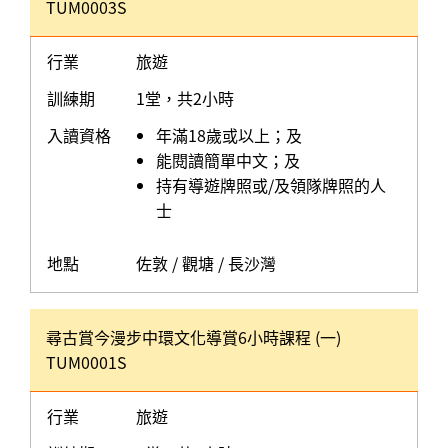
TUM0003S
行業
旅遊
訓練期
1堂，共2小時
入讀資格
年滿18歲或以上；及
能閱讀簡單中文；及
持有導遊牌照或/及領隊牌照的人
士
地點
佐敦 / 觀塘 / 長沙灣
尋古賞今漫步中環文化導賞6小時課程 (一)
TUM0001S
行業
旅遊