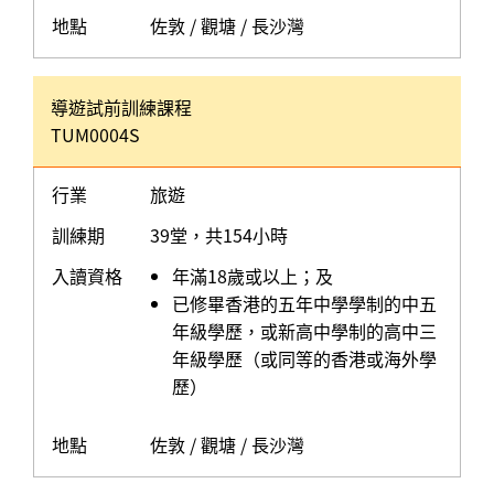
地點
佐敦 / 觀塘 / 長沙灣
導遊試前訓練課程
TUM0004S
行業
旅遊
訓練期
39堂，共154小時
入讀資格
年滿18歲或以上；及
已修畢香港的五年中學學制的中五
年級學歷，或新高中學制的高中三
年級學歷（或同等的香港或海外學
歷）
地點
佐敦 / 觀塘 / 長沙灣