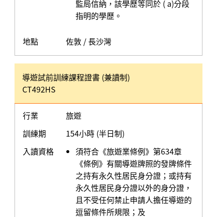
監局信納，該學歷等同於 ( a)分段
指明的學歷。
地點
佐敦 / 長沙灣
導遊試前訓練課程證書 (兼讀制)
CT492HS
行業
旅遊
訓練期
154小時 (半日制)
入讀資格
須符合《旅遊業條例》第634章
《條例》有關導遊牌照的發牌條件
之持有永久性居民身分證；或持有
永久性居民身分證以外的身分證，
且不受任何禁止申請人擔任導遊的
逗留條件所規限；及