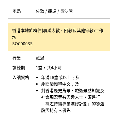
地點
佐敦 / 觀塘 / 長沙灣
香港本地族群信仰(猶太教、回教及其他宗教)工作
坊
SOC0003S
行業
旅遊
訓練期
1堂，共4小時
入讀資格
年滿18歲或以上﹔及
能閱讀簡單中文﹔及
對香港歷史背景、旅遊景點知識及
社會現況等有興趣人士，須進行
「導遊持續專業進修計劃」的導遊
牌照持有人優先