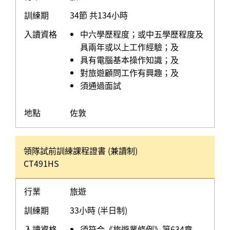
訓練期
34節 共134小時
入讀資格
中六學歷程度；或中五學歷程度及
具兩年或以上工作經驗；及
具有電腦基本操作知識；及
對旅遊顧問工作有興趣；及
須通過面試
地點
佐敦
領隊試前訓練課程證書 (兼讀制)
CT491HS
行業
旅遊
訓練期
33小時 (半日制)
入讀資格
須符合《旅遊業條例》第634章