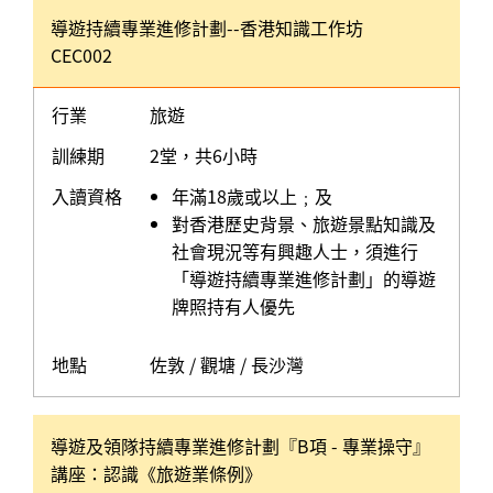
導遊持續專業進修計劃--香港知識工作坊
CEC002
行業
旅遊
訓練期
2堂，共6小時
入讀資格
年滿18歲或以上﹔及
對香港歷史背景、旅遊景點知識及
社會現況等有興趣人士，須進行
「導遊持續專業進修計劃」的導遊
牌照持有人優先
地點
佐敦 / 觀塘 / 長沙灣
導遊及領隊持續專業進修計劃『B項 - 專業操守』
講座：認識《旅遊業條例》