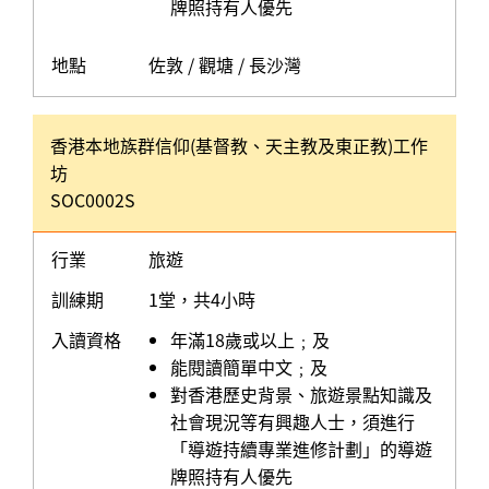
牌照持有人優先
地點
佐敦 / 觀塘 / 長沙灣
香港本地族群信仰(基督教、天主教及東正教)工作
坊
SOC0002S
行業
旅遊
訓練期
1堂，共4小時
入讀資格
年滿18歲或以上﹔及
能閱讀簡單中文﹔及
對香港歷史背景、旅遊景點知識及
社會現況等有興趣人士，須進行
「導遊持續專業進修計劃」的導遊
牌照持有人優先