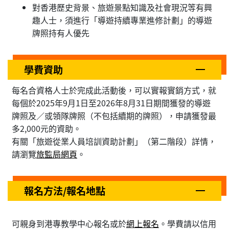
對香港歷史背景、旅遊景點知識及社會現況等有興
趣人士，須進行「導遊持續專業進修計劃」的導遊
牌照持有人優先
學費資助
每名合資格人士於完成此活動後，可以實報實銷方式，就
每個於2025年9月1日至2026年8月31日期間獲發的導遊
牌照及／或領隊牌照（不包括續期的牌照），申請獲發最
多2,000元的資助。
有關「旅遊從業人員培訓資助計劃」（第二階段）詳情，
請瀏覽
旅監局網頁
。
報名方法/報名地點
可親身到港專教學中心報名或於
網上報名
。學費請以信用