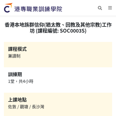
香港本地族群信仰(猶太教、回教及其他宗教)工作
坊 (課程編號: SOC0003S)
課程模式
兼讀制
訓練期
1堂，共4小時
上課地點
佐敦 / 觀塘 / 長沙灣