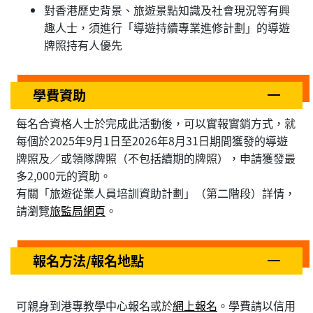
對香港歷史背景、旅遊景點知識及社會現況等有興
趣人士，須進行「導遊持續專業進修計劃」的導遊
牌照持有人優先
學費資助
每名合資格人士於完成此活動後，可以實報實銷方式，就
每個於2025年9月1日至2026年8月31日期間獲發的導遊
牌照及／或領隊牌照（不包括續期的牌照），申請獲發最
多2,000元的資助。
有關「旅遊從業人員培訓資助計劃」（第二階段）詳情，
請瀏覽
旅監局網頁
。
報名方法/報名地點
可親身到港專教學中心報名或於
網上報名
。學費請以信用