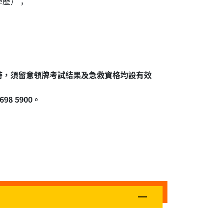
學歷）；
時，須留意領牌考試結果及急救資格均設有效
8 5900。