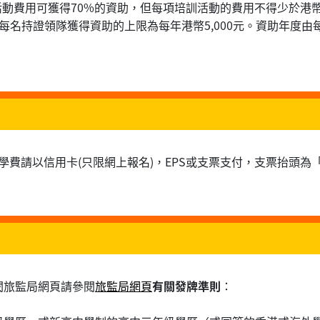
動費用可獲得70%的資助，但每項培訓活動的費用不得少於港幣
。每名持證領隊獲得資助的上限為每年港幣5,000元。資助年度由
學費請以信用卡(只限網上報名)，EPS或支票支付，支票抬頭
閱旅監局網頁請參閱
旅監局網頁
有關發牌準則
：