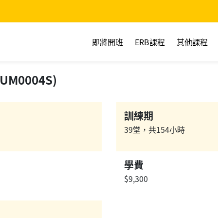
即將開班
ERB課程
其他課程
M0004S)
訓練期
39堂，共154小時
學費
$9,300