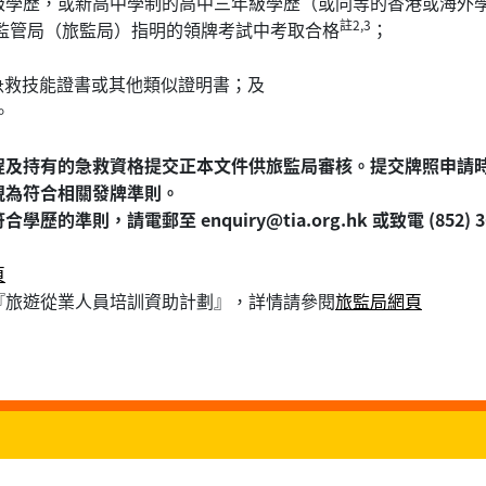
五年級學歷，或新高中學制的高中三年級學歷（或同等的香港或海外
註2,3
監管局（旅監局）指明的領牌考試中考取合格
；
急救技能證書或其他類似證明書；及
。
程及持有的急救資格提交正本文件供旅監局審核。提交牌照申請
視為符合相關發牌準則。
，請電郵至 enquiry@tia.org.hk 或致電 (852) 369
頁
『旅遊從業人員培訓資助計劃』，詳情請參閱
旅監局網頁