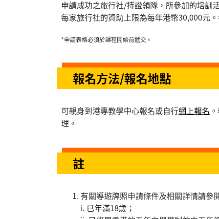
申請成功之旅行社/持證領隊，所參加的培訓活
每家旅行社的資助上限為每年港幣30,000元
*申請表格必須於課程開始前遞交。
報名方法/報名地點
可親身到港專教學中心報名或自行
網上報名
。
理。
註
有關導遊牌照申請條件及相關詳情請參
i. 已年滿18歲；