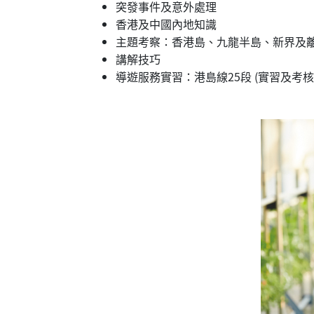
突發事件及意外處理
香港及中國內地知識
主題考察：香港島、九龍半島、新界及
講解技巧
導遊服務實習：港島線25段 (實習及考核