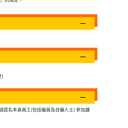
歷）
提名本身員工(包括僱員及自僱人士) 參加課