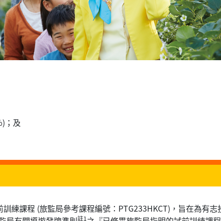
%)；及
訓練課程 (旅監局參考課程編號：PTG233HKCT)，旨在為
註1
監局有關導遊發牌準則
之『已修畢旅監局指明的試前訓練課程