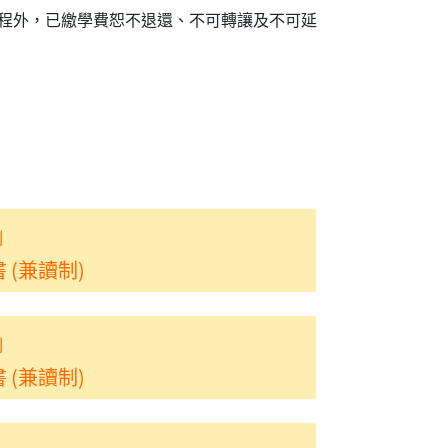
程外，已繳學費恕不退還、不可轉讓及不可延
制
(兼讀制)
制
(兼讀制)