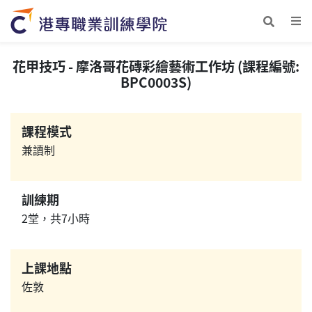
花甲技巧 - 摩洛哥花磚彩繪藝術工作坊 (課程編號:
BPC0003S)
課程模式
兼讀制
訓練期
2堂，共7小時
上課地點
佐敦