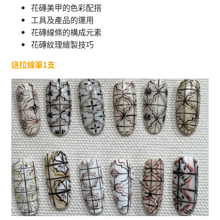
花磚美甲的色彩配搭
工具及產品的運用
花磚線條的構成元素
花磚紋理繪製技巧
送拉線筆1支