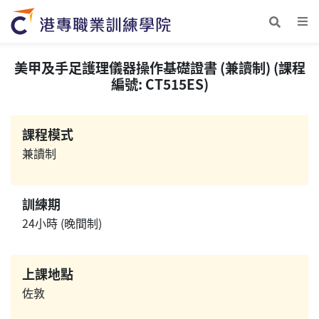
美甲及手足護理儀器操作基礎證書 (兼讀制) (課程
編號: CT515ES)
課程模式
兼讀制
訓練期
24小時 (晚間制)
上課地點
佐敦