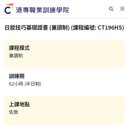
日妝技巧基礎證書 (兼讀制) (課程編號: CT196HS)
課程模式
兼讀制
訓練期
62小時 (半日制)
上課地點
佐敦