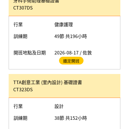
牙科手術助理基礎證書
CT307DS
行業
健康護理
訓練期
49節 共196小時
開班地點及日期
2026-08-17 / 佐敦
TTA創意工業 (室內設計) 基礎證書
CT323DS
行業
設計
訓練期
38節 共152小時