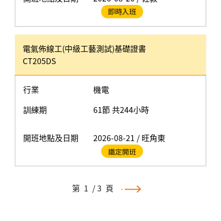
電氣佈線工(中級工藝測試)基礎證書
CT205DS
行業
機電
訓練期
61節 共244小時
開班地點及日期
2026-08-21 / 旺角東
第
1
/ 3
頁