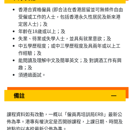
香港合資格僱員 (即合法在香港居留並可無條件自由
受僱或工作的人士，包括香港永久性居民及新來港
定居人士)；及
年齡在18歲或以上；及
失業、待業或失學人士，並具有就業意欲；及
中五學歷程度；或中三學歷程度及具兩年或以上工
作經驗；及
能閱讀及理解中文及簡單英文；及 對調酒工作有興
趣；及
須通過面試。
備註
課程資料如有改動，一概以「僱員再培訓局ERB」最新公
佈為準。港專有權決定是否開辦課程，上課日期、時間及
地點均以本校最新公佈為準。