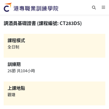
調酒員基礎證書 (課程編號: CT283DS)
課程模式
全日制
訓練期
26節 共104小時
上課地點
觀塘