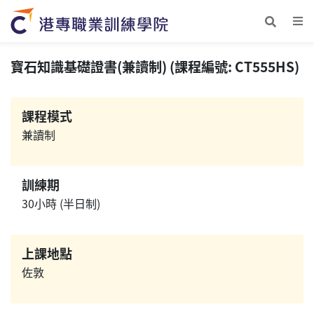
寶石知識基礎證書(兼讀制) (課程編號: CT555HS)
課程模式
兼讀制
訓練期
30小時 (半日制)
上課地點
佐敦