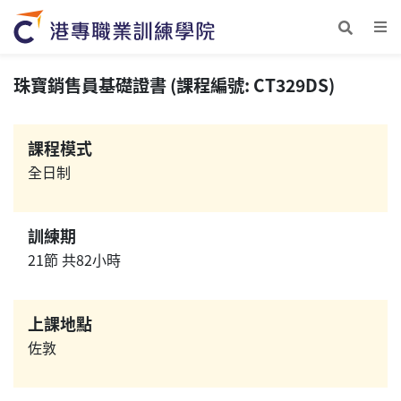
珠寶銷售員基礎證書 (課程編號: CT329DS)
課程模式
全日制
訓練期
21節 共82小時
上課地點
佐敦