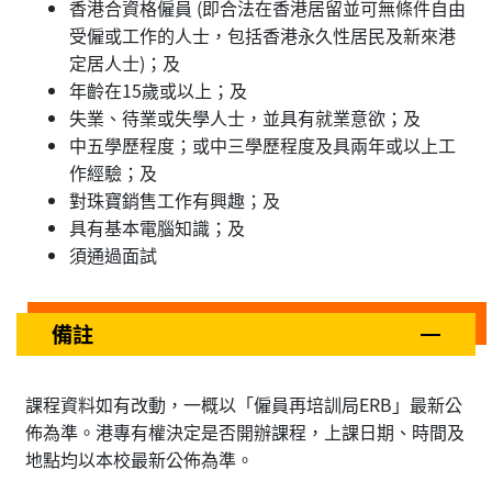
香港合資格僱員 (即合法在香港居留並可無條件自由
受僱或工作的人士，包括香港永久性居民及新來港
定居人士)；及
年齡在15歲或以上；及
失業、待業或失學人士，並具有就業意欲；及
中五學歷程度；或中三學歷程度及具兩年或以上工
作經驗；及
對珠寶銷售工作有興趣；及
具有基本電腦知識；及
須通過面試
備註
課程資料如有改動，一概以「僱員再培訓局ERB」最新公
佈為準。港專有權決定是否開辦課程，上課日期、時間及
地點均以本校最新公佈為準。