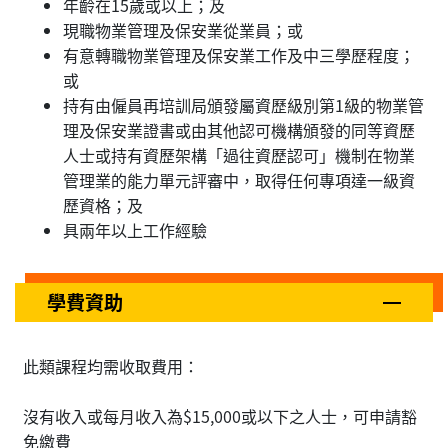
年齡在15歲或以上；及
現職物業管理及保安業從業員；或
有意轉職物業管理及保安業工作及中三學歷程度；
或
持有由僱員再培訓局頒發屬資歷級別第1級的物業管
理及保安業證書或由其他認可機構頒發的同等資歷
人士或持有資歷架構「過往資歷認可」機制在物業
管理業的能力單元評審中，取得任何專項達一級資
歷資格；及
具兩年以上工作經驗
學費資助
此類課程均需收取費用：
沒有收入或每月收入為$15,000或以下之人士，可申請豁
免繳費