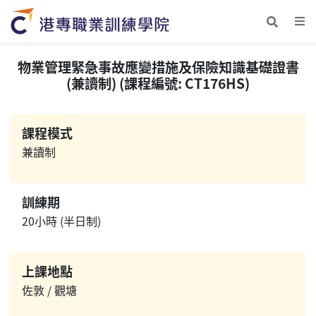
物業管理緊急事故應變措施及保險知識基礎證書
(兼讀制) (課程編號: CT176HS)
課程模式
兼讀制
訓練期
20小時 (半日制)
上課地點
佐敦 / 觀塘