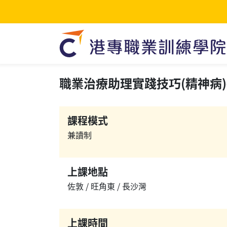
職業治療助理實踐技巧(精神病)基礎
課程模式
兼讀制
上課地點
佐敦 / 旺角東 / 長沙灣
上課時間