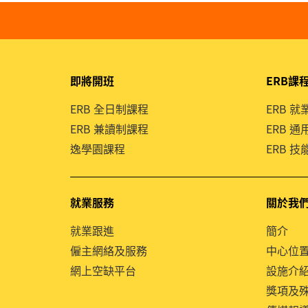
即將開班
ERB課
ERB 全日制課程
ERB 
ERB 兼讀制課程
ERB 
逸學園課程
ERB 
就業服務
關於我
就業跟進
簡介
僱主網絡及服務
中心位
網上空缺平台
設施介
獎項及