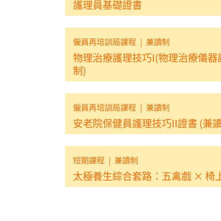
護理員基礎證書
僱員再培訓局課程
|
兼讀制
物理治療護理技巧I(物理治療儀器認
制)
僱員再培訓局課程
|
兼讀制
安老院保健員護理技巧II證書 (兼讀
短期課程
|
兼讀制
太極養生綜合套路：五禽戲 × 椅