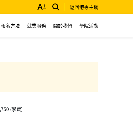
返回港專主網
報名方法
就業服務
關於我們
學院活動
2,750 (學費)