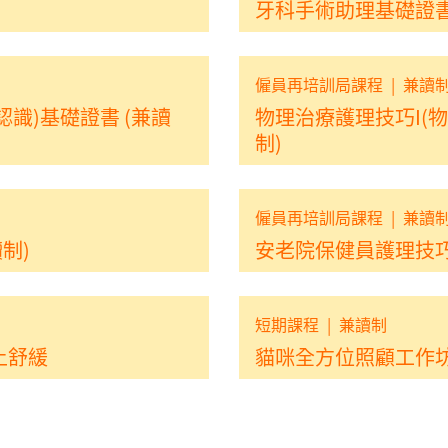
牙科手術助理基礎證
僱員再培訓局課程
|
兼讀
識)基礎證書 (兼讀
物理治療護理技巧I(物
制)
僱員再培訓局課程
|
兼讀
制)
安老院保健員護理技巧I
短期課程
|
兼讀制
上舒緩
貓咪全方位照顧工作