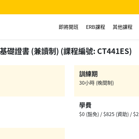
即將開班
ERB課程
其他課程
證書 (兼讀制) (課程編號: CT441ES)
訓練期
30小時 (晚間制)
學費
$0 (豁免) / $825 (資助) / $