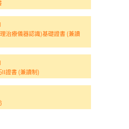
書
制
理治療儀器認識)基礎證書 (兼讀
制
I證書 (兼讀制)
坊