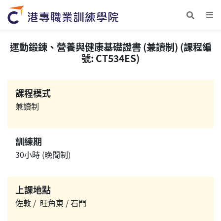
運動鍛鍊、營養與健康基礎證書 (兼讀制) (課程編
號: CT534ES)
課程模式
兼讀制
訓練期
30小時 (晚間制)
上課地點
佐敦 / 旺角東 / 石門