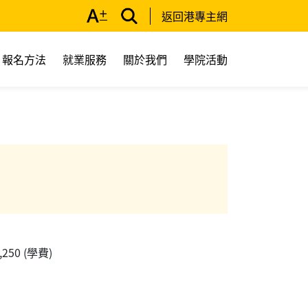
返回港專主網
報名方法
就業服務
關於我們
學院活動
2,250 (學費)