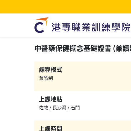
中醫藥保健概念基礎證書 (兼讀制) 
課程模式
兼讀制
上課地點
佐敦 / 長沙灣 / 石門
上課時間