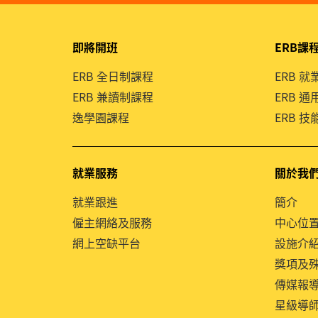
即將開班
ERB課
ERB 全日制課程
ERB 
ERB 兼讀制課程
ERB 
逸學園課程
ERB 
就業服務
關於我
就業跟進
簡介
僱主網絡及服務
中心位
網上空缺平台
設施介
獎項及
傳媒報
星級導