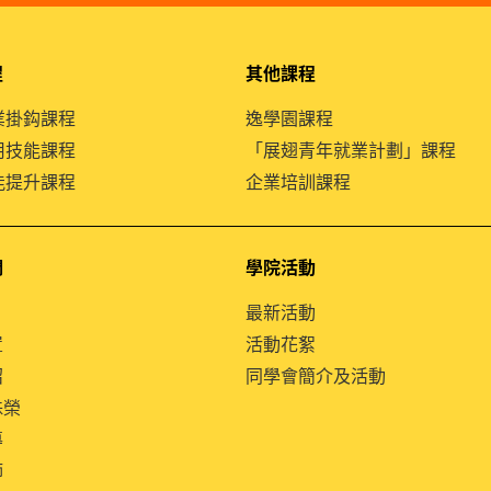
程
其他課程
就業掛鈎課程
逸學園課程
通用技能課程
「展翅青年就業計劃」課程
技能提升課程
企業培訓課程
們
學院活動
最新活動
置
活動花絮
紹
同學會簡介及活動
殊榮
導
師