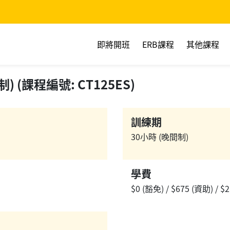
即將開班
ERB課程
其他課程
(課程編號: CT125ES)
訓練期
30小時 (晚間制)
學費
$0 (豁免) / $675 (資助) / $