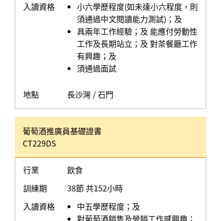
入讀資格
小六學歷程度(如未達小六程度，則
須通過中文閱讀能力測試)；及
具兩年工作經驗；及 能應付勞動性
工作及長期站立；及 對茶餐廳工作
有興趣；及
須通過面試
地點
長沙灣 / 石門
葡萄酒推廣員基礎證書
CT229DS
行業
飲食
訓練期
38節 共152小時
入讀資格
中五學歷程度；及
對葡萄酒銷售及營銷工作感興趣；