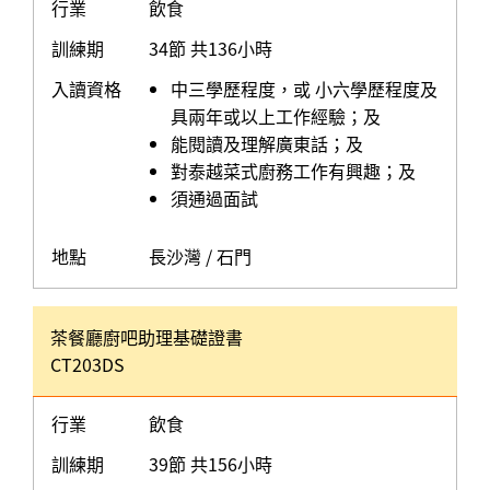
行業
飲食
訓練期
34節 共136小時
入讀資格
中三學歷程度，或 小六學歷程度及
具兩年或以上工作經驗；及
能閱讀及理解廣東話；及
對泰越菜式廚務工作有興趣；及
須通過面試
地點
長沙灣 / 石門
茶餐廳廚吧助理基礎證書
CT203DS
行業
飲食
訓練期
39節 共156小時