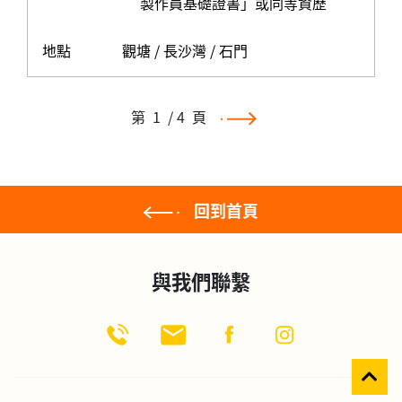
製作員基礎證書」或同等資歷
地點
觀塘 / 長沙灣 / 石門
第
1
/ 4
頁
回到首頁
與我們聯繫