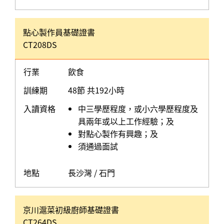
點心製作員基礎證書
CT208DS
行業
飲食
訓練期
48節 共192小時
入讀資格
中三學歷程度，或小六學歷程度及
具兩年或以上工作經驗；及
對點心製作有興趣；及
須通過面試
地點
長沙灣 / 石門
京川滬菜初級廚師基礎證書
CT264DS