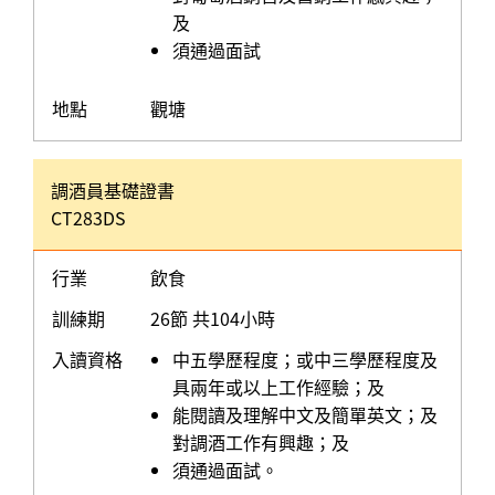
及
須通過面試
地點
觀塘
調酒員基礎證書
CT283DS
行業
飲食
訓練期
26節 共104小時
入讀資格
中五學歷程度；或中三學歷程度及
具兩年或以上工作經驗；及
能閱讀及理解中文及簡單英文；及
對調酒工作有興趣；及
須通過面試。