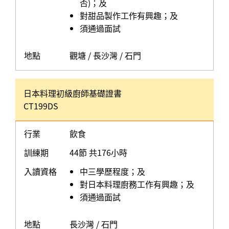
否)；及
對甜品製作工作有興趣；及
須通過面試
地點
觀塘 / 長沙灣 / 石門
日本料理初級廚師基礎證書
CT199DS
行業
飲食
訓練期
44節 共176小時
入讀資格
中三學歷程度；及
對日本料理廚務工作有興趣；及
須通過面試
地點
長沙灣 / 石門