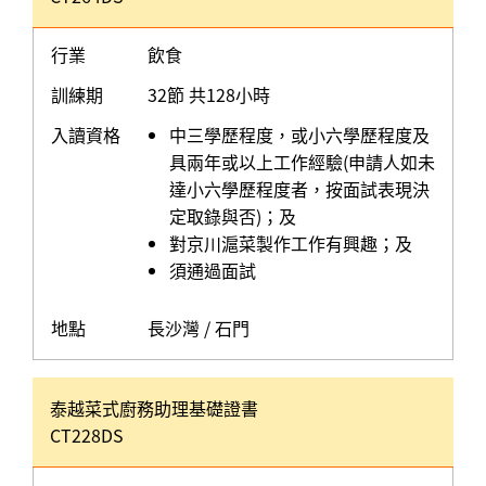
行業
飲食
訓練期
32節 共128小時
入讀資格
中三學歷程度，或小六學歷程度及
具兩年或以上工作經驗(申請人如未
達小六學歷程度者，按面試表現決
定取錄與否)；及
對京川滬菜製作工作有興趣；及
須通過面試
地點
長沙灣 / 石門
泰越菜式廚務助理基礎證書
CT228DS