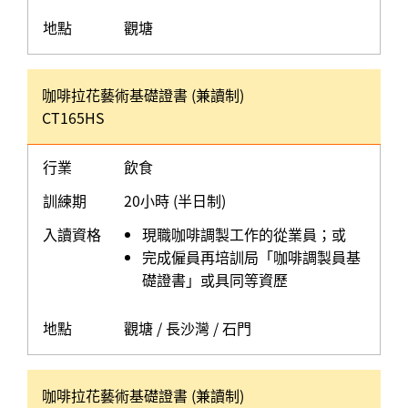
地點
觀塘
咖啡拉花藝術基礎證書 (兼讀制)
CT165HS
行業
飲食
訓練期
20小時 (半日制)
入讀資格
現職咖啡調製工作的從業員；或
完成僱員再培訓局「咖啡調製員基
礎證書」或具同等資歷
地點
觀塘 / 長沙灣 / 石門
咖啡拉花藝術基礎證書 (兼讀制)