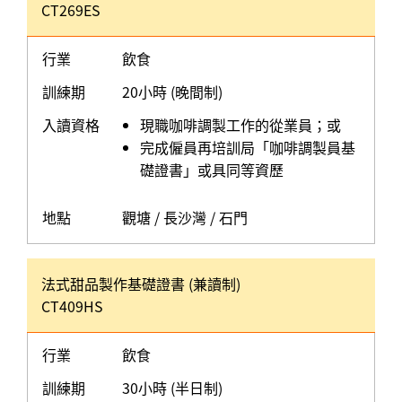
CT269ES
行業
飲食
訓練期
20小時 (晚間制)
入讀資格
現職咖啡調製工作的從業員；或
完成僱員再培訓局「咖啡調製員基
礎證書」或具同等資歷
地點
觀塘 / 長沙灣 / 石門
法式甜品製作基礎證書 (兼讀制)
CT409HS
行業
飲食
訓練期
30小時 (半日制)