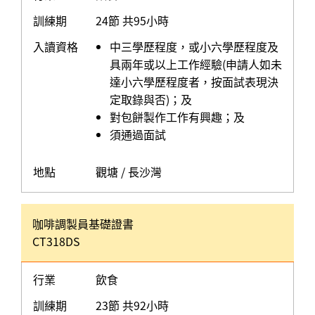
訓練期
24節 共95小時
入讀資格
中三學歷程度，或小六學歷程度及
具兩年或以上工作經驗(申請人如未
達小六學歷程度者，按面試表現決
定取錄與否)；及
對包餅製作工作有興趣；及
須通過面試
地點
觀塘 / 長沙灣
咖啡調製員基礎證書
CT318DS
行業
飲食
訓練期
23節 共92小時