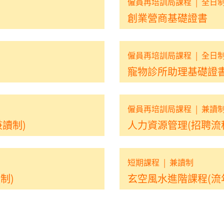
僱員再培訓局課程
|
全日
創業營商基礎證書
僱員再培訓局課程
|
全日
寵物診所助理基礎證
僱員再培訓局課程
|
兼讀
兼讀制)
人力資源管理(招聘流程
短期課程
|
兼讀制
制)
玄空風水進階課程(流