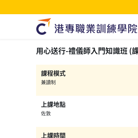
用心送行-禮儀師入門知識班 (課程編
課程模式
兼讀制
上課地點
佐敦
上課時間