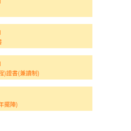
制
制
書
制
)證書(兼讀制)
年擺陣)