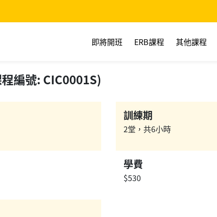
即將開班
ERB課程
其他課程
號: CIC0001S)
訓練期
2堂，共6小時
學費
$530