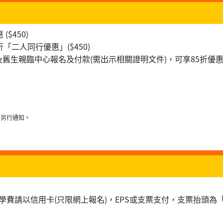
$450)
二人同行優惠」($450)
生親臨中心報名及付款(需出示相關證明文件)，可享85折優惠 ($
不另行通知。
學費請以信用卡(只限網上報名)，EPS或支票支付，支票抬頭