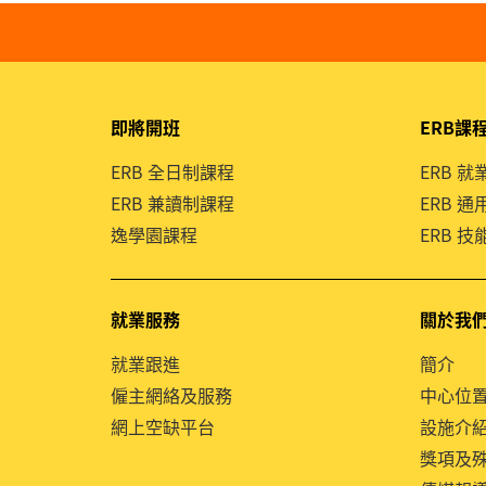
即將開班
ERB課
ERB 全日制課程
ERB 
ERB 兼讀制課程
ERB 
逸學園課程
ERB 
就業服務
關於我
就業跟進
簡介
僱主網絡及服務
中心位
網上空缺平台
設施介
獎項及