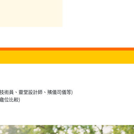
理技術員、靈堂設計師、殯儀司儀等)
龕位比較)