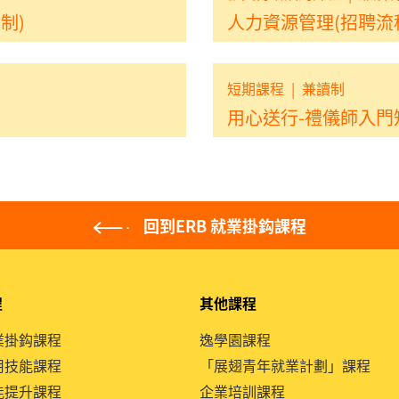
制)
人力資源管理(招聘流程
短期課程
|
兼讀制
用心送行-禮儀師入門
回到ERB 就業掛鈎課程
程
其他課程
就業掛鈎課程
逸學園課程
通用技能課程
「展翅青年就業計劃」課程
技能提升課程
企業培訓課程