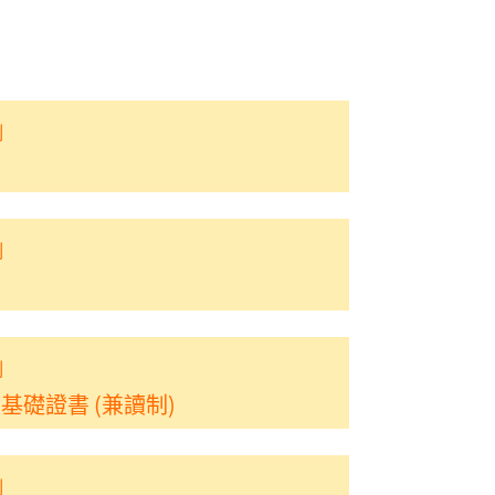
制
制
制
基礎證書 (兼讀制)
制