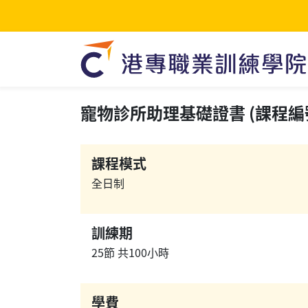
寵物診所助理基礎證書 (課程編號: 
課程模式
全日制
訓練期
25節 共100小時
學費