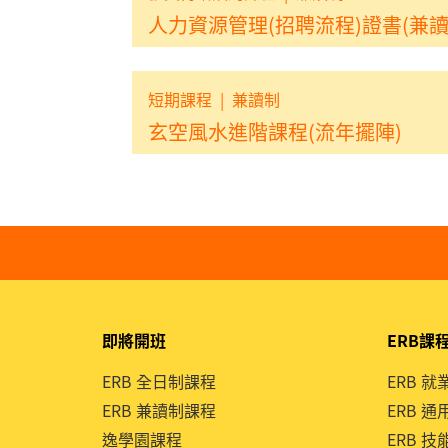
人力資源管理(招聘流程)證書(兼讀
短期課程
|
兼讀制
玄空風水進階課程(流年擺陣)
即將開班
ERB課
ERB 全日制課程
ERB 
ERB 兼讀制課程
ERB 
逸學園課程
ERB 