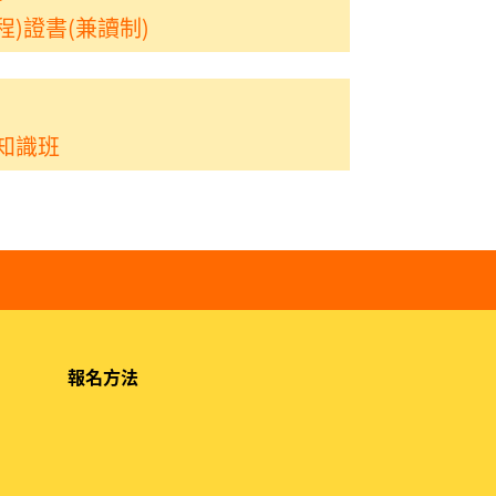
)證書(兼讀制)
知識班
報名方法