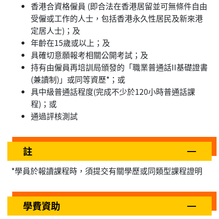
香港合資格僱員 (即合法在香港居留並可無條件自由
受僱或工作的人士，包括香港永久性居民及新來港
定居人士)；及
年齡在15歲或以上；及
具確切意願報考相關公開考試；及
持有由僱員再培訓局頒發的「職業普通話II基礎證書
(兼讀制)」或同等資歷*；或
具中級普通話程度(完成不少於120小時普通話課
程)；或
通過評核測試
註
*學員於報讀課程時，須提交有關學歷或同類型課程證明
學費資助