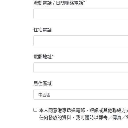
流動電話 / 日間聯絡電話*
住宅電話
電郵地址*
居住區域
本人同意港專透過電郵、短訊或其他聯絡方
任何發放的資料，我可隨時以郵寄／傳真／電郵