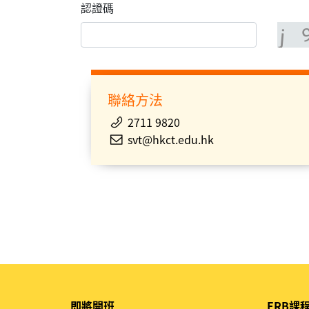
認證碼
聯絡方法
2711 9820
svt@hkct.edu.hk
即將開班
ERB課