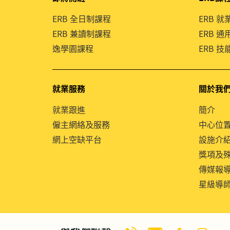
ERB 全日制課程
ERB 
ERB 兼讀制課程
ERB 
逸學園課程
ERB 
就業服務
關於我
就業跟進
簡介
僱主網絡及服務
中心位
網上空缺平台
設施介
獎項及
傳媒報
星級導