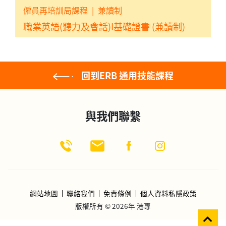
僱員再培訓局課程
|
兼讀制
職業英語(聽力及會話)I基礎證書 (兼讀制)
回到ERB 通用技能課程
與我們聯繫
網站地圖
聯絡我們
免責條例
個人資料私隱政策
版權所有 © 2026年 港專