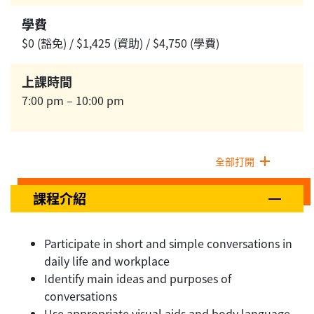
學費
$0 (豁免) / $1,425 (資助) / $4,750 (學費)
上課時間
7:00 pm – 10:00 pm
全部打開
課程介紹
Participate in short and simple conversations in
daily life and workplace
Identify main ideas and purposes of
conversations
Use appropriate visual aids and body language