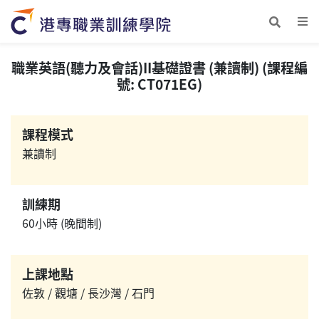
職業英語(聽力及會話)II基礎證書 (兼讀制) (課程編
號: CT071EG)
課程模式
兼讀制
訓練期
60小時 (晚間制)
上課地點
佐敦 / 觀塘 / 長沙灣 / 石門