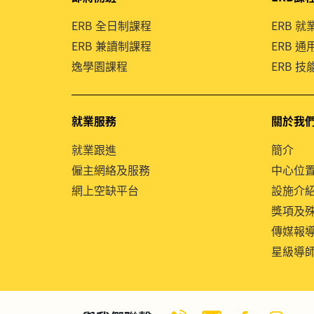
ERB 全日制課程
ERB 
ERB 兼讀制課程
ERB 
逸學園課程
ERB 
就業服務
關於我
就業跟進
簡介
僱主網絡及服務
中心位
網上空缺平台
設施介
獎項及
傳媒報
星級導