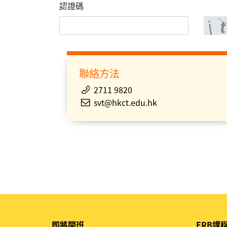
認證碼
聯絡方法
2711 9820
svt@hkct.edu.hk
即將開班
ERB課