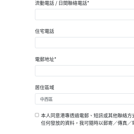
流動電話 / 日間聯絡電話*
住宅電話
電郵地址*
居住區域
本人同意港專透過電郵、短訊或其他聯絡方
任何發放的資料，我可隨時以郵寄／傳真／電郵