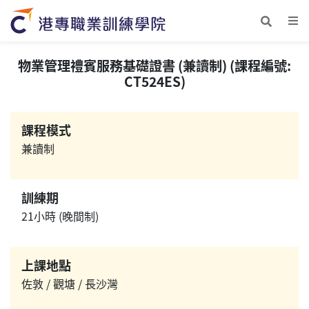
物業管理禮賓服務基礎證書 (兼讀制) (課程編號:
CT524ES)
課程模式
兼讀制
訓練期
21小時 (晚間制)
上課地點
佐敦 / 觀塘 / 長沙灣