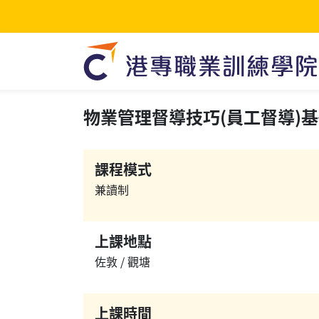
物業管理督導技巧(員工督導)基礎證書
課程模式
兼讀制
上課地點
佐敦 / 觀塘
上課時間