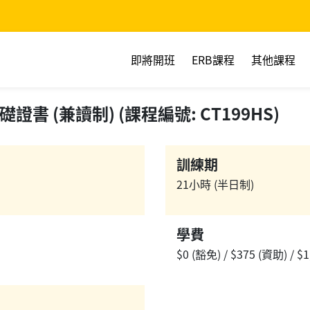
即將開班
ERB課程
其他課程
 (兼讀制) (課程編號: CT199HS)
訓練期
21小時 (半日制)
學費
$0 (豁免) / $375 (資助) / $