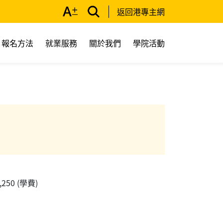
返回港專主網
報名方法
就業服務
關於我們
學院活動
1,250 (學費)