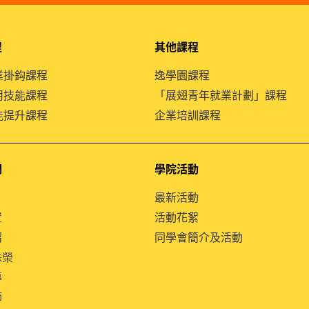
程
其他課程
就業掛鈎課程
逸學園課程
通用技能課程
「展翅青年就業計劃」課程
技能提升課程
企業培訓課程
們
學院活動
最新活動
置
活動花絮
紹
同學會簡介及活動
殊榮
導
師