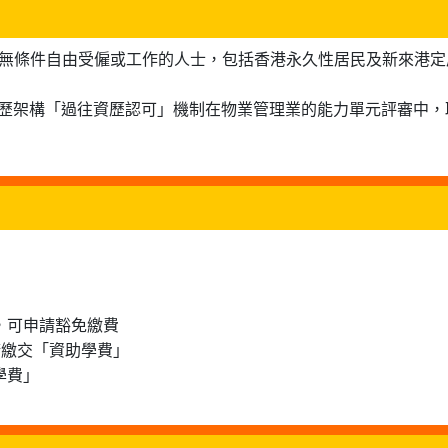
可無條件自由受僱或工作的人士，包括香港永久性居民及新來港定
資歷架構「過往資歷認可」機制在物業管理業的能力單元評審中，
士，可申請豁免繳費
申請繳交「資助學費」
學費」