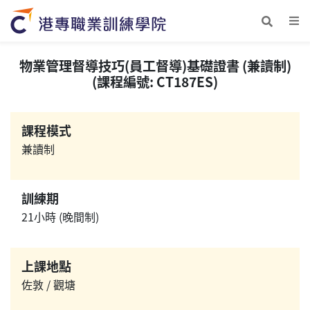
物業管理督導技巧(員工督導)基礎證書 (兼讀制)
(課程編號: CT187ES)
課程模式
兼讀制
訓練期
21小時 (晚間制)
上課地點
佐敦 / 觀塘