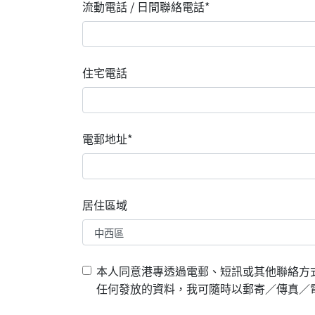
流動電話 / 日間聯絡電話*
住宅電話
電郵地址*
居住區域
本人同意港專透過電郵、短訊或其他聯絡方
任何發放的資料，我可隨時以郵寄／傳真／電郵