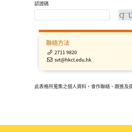
認證碼
聯絡方法
2711 9820
svt@hkct.edu.hk
此表格所蒐集之個人資料，會作聯絡、跟進及