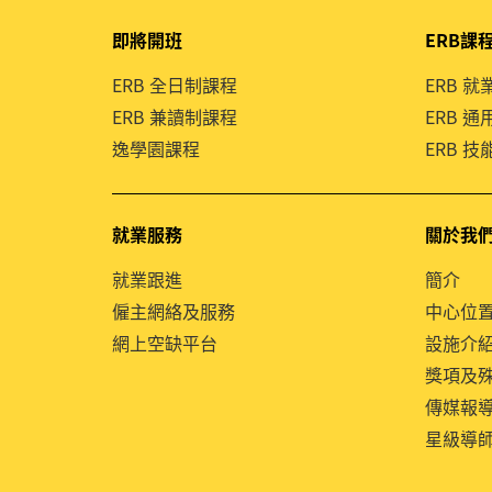
即將開班
ERB課
ERB 全日制課程
ERB 
ERB 兼讀制課程
ERB 
逸學園課程
ERB 
就業服務
關於我
就業跟進
簡介
僱主網絡及服務
中心位
網上空缺平台
設施介
獎項及
傳媒報
星級導