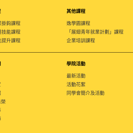
程
其他課程
就業掛鈎課程
逸學園課程
通用技能課程
「展翅青年就業計劃」課程
技能提升課程
企業培訓課程
們
學院活動
最新活動
置
活動花絮
紹
同學會簡介及活動
殊榮
導
師