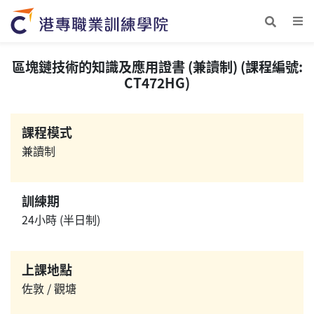
區塊鏈技術的知識及應用證書 (兼讀制) (課程編號:
CT472HG)
課程模式
兼讀制
訓練期
24小時 (半日制)
上課地點
佐敦 / 觀塘