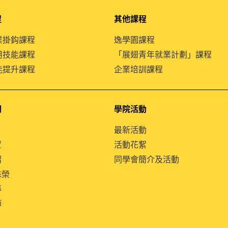
程
其他課程
就業掛鈎課程
逸學園課程
通用技能課程
「展翅青年就業計劃」課程
技能提升課程
企業培訓課程
們
學院活動
最新活動
置
活動花絮
紹
同學會簡介及活動
殊榮
導
師