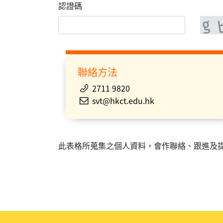
認證碼
聯絡方法
2711 9820
svt@hkct.edu.hk
此表格所蒐集之個人資料，會作聯絡、跟進及