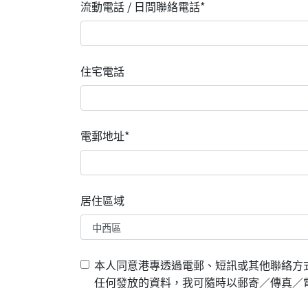
流動電話 / 日間聯絡電話*
住宅電話
電郵地址*
居住區域
本人同意港專透過電郵、短訊或其他聯絡方
任何發放的資料，我可隨時以郵寄／傳真／電郵