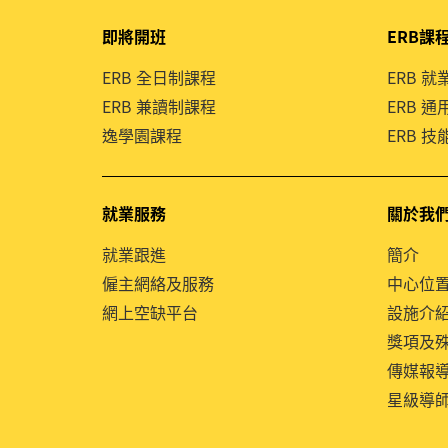
即將開班
ERB課
ERB 全日制課程
ERB 
ERB 兼讀制課程
ERB 
逸學園課程
ERB 
就業服務
關於我
就業跟進
簡介
僱主網絡及服務
中心位
網上空缺平台
設施介
獎項及
傳媒報
星級導