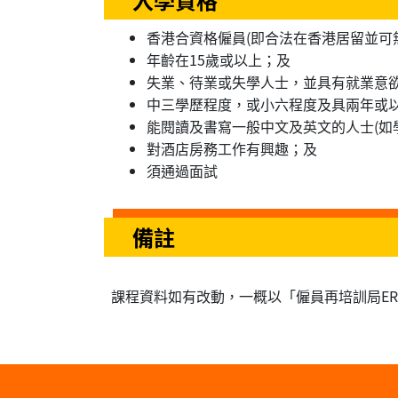
香港合資格僱員(即合法在香港居留並可
年齡在15歲或以上；及
失業、待業或失學人士，並具有就業意
中三學歷程度，或小六程度及具兩年或
能閱讀及書寫一般中文及英文的人士(如
對酒店房務工作有興趣；及
須通過面試
備註
課程資料如有改動，一概以「僱員再培訓局E