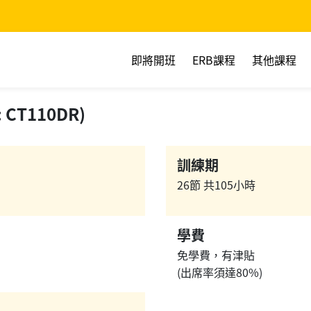
即將開班
ERB課程
其他課程
T110DR)
訓練期
26節 共105小時
學費
免學費，有津貼
(出席率須達80%)