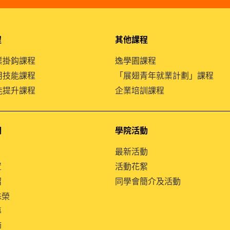
程
其他課程
就業掛鈎課程
逸學園課程
通用技能課程
「展翅青年就業計劃」課程
技能提升課程
企業培訓課程
們
學院活動
最新活動
置
活動花絮
紹
同學會簡介及活動
殊榮
導
師