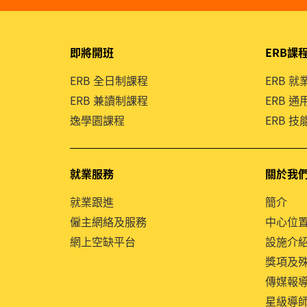
即將開班
ERB課
ERB 全日制課程
ERB 
ERB 兼讀制課程
ERB 
逸學園課程
ERB 
就業服務
關於我
就業跟進
簡介
僱主網絡及服務
中心位
網上空缺平台
設施介
獎項及
傳媒報
星級導