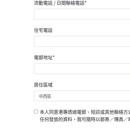
流動電話 / 日間聯絡電話*
住宅電話
電郵地址*
居住區域
本人同意港專透過電郵、短訊或其他聯絡方
任何發放的資料，我可隨時以郵寄／傳真／電郵