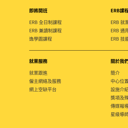
即將開班
ERB課
ERB 全日制課程
ERB 
ERB 兼讀制課程
ERB 
逸學園課程
ERB 
就業服務
關於我
就業跟進
簡介
僱主網絡及服務
中心位
網上空缺平台
設施介
獎項及
傳媒報
星級導