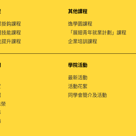
程
其他課程
就業掛鈎課程
逸學園課程
通用技能課程
「展翅青年就業計劃」課程
技能提升課程
企業培訓課程
們
學院活動
最新活動
置
活動花絮
紹
同學會簡介及活動
殊榮
導
師