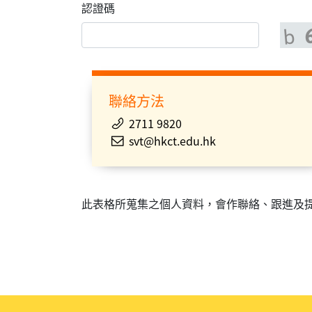
認證碼
聯絡方法
2711 9820
svt@hkct.edu.hk
此表格所蒐集之個人資料，會作聯絡、跟進及