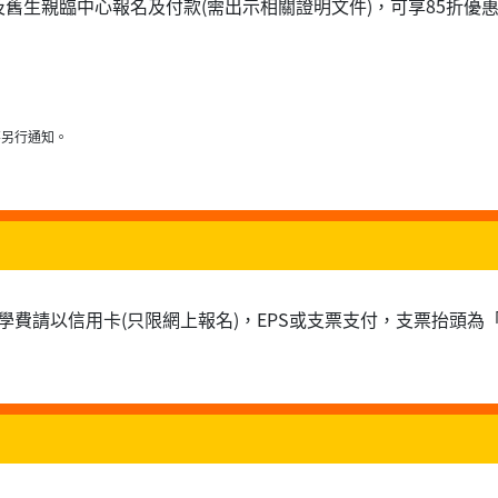
生親臨中心報名及付款(需出示相關證明文件)，可享85折優惠 ($
不另行通知。
學費請以信用卡(只限網上報名)，EPS或支票支付，支票抬頭