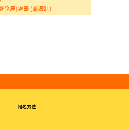
發展)證書 (兼讀制)
報名方法