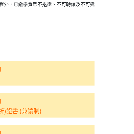
程外，已繳學費恕不退還、不可轉讓及不可延
制
制
)證書 (兼讀制)
制