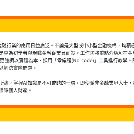
在金融行業的應用日益廣泛。不論是大型或中小型金融機構，均積
正是專為初學者與現職金融從業員而設。工作坊將重點介紹AI在
sor)，更強調以實踐為本，採用「零編程(No-code)」工具進
，以解決實際問題。
所趨，掌握AI知識是不可或缺的一環，即使並非金融業界人士，
以保障個人財產。