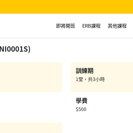
即將開班
ERB課程
其他課程
I0001S)
訓練期
1堂，共3小時
學費
$500