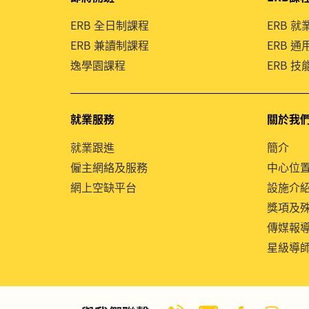
ERB 全日制課程
ERB 
ERB 兼讀制課程
ERB 
逸學園課程
ERB 
就業服務
關於我
就業跟進
簡介
僱主網絡及服務
中心位
網上空缺平台
設施介
獎項及
傳媒報
星級導