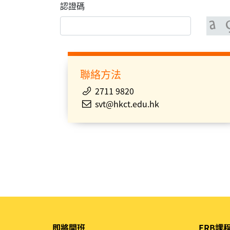
認證碼
聯絡方法
2711 9820
svt@hkct.edu.hk
即將開班
ERB課