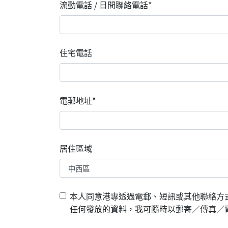
流動電話 / 日間聯絡電話*
住宅電話
電郵地址*
居住區域
本人同意港專透過電郵、短訊或其他聯絡方
任何發放的資料，我可隨時以郵寄／傳真／電郵