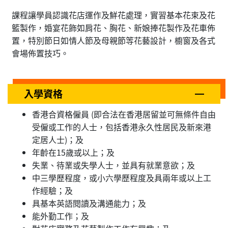
課程讓學員認識花店運作及鮮花處理，實習基本花束及花
籃製作，婚宴花飾如肩花、胸花、新娘捧花製作及花車佈
置，特別節日如情人節及母親節等花藝設計，櫥窗及各式
會場佈置技巧。
入學資格
香港合資格僱員 (即合法在香港居留並可無條件自由
受僱或工作的人士，包括香港永久性居民及新來港
定居人士)；及
年齡在15歲或以上；及
失業、待業或失學人士，並具有就業意欲；及
中三學歷程度，或小六學歷程度及具兩年或以上工
作經驗；及
具基本英語閱讀及溝通能力；及
能外勤工作；及