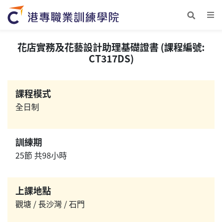
花店實務及花藝設計助理基礎證書 (課程編號:
CT317DS)
課程模式
全日制
訓練期
25節 共98小時
上課地點
觀塘 / 長沙灣 / 石門