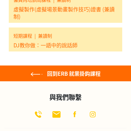
虛擬製作(虛擬場景動畫製作技巧)證書 (兼讀
制)
短期課程
|
兼讀制
DJ教你做：一語中的說話師
回到ERB 就業掛鈎課程
與我們聯繫