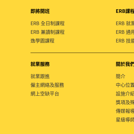
即將開班
ERB課
ERB 全日制課程
ERB 
ERB 兼讀制課程
ERB 
逸學園課程
ERB 
就業服務
關於我
就業跟進
簡介
僱主網絡及服務
中心位
網上空缺平台
設施介
獎項及
傳媒報
星級導