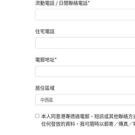
流動電話 / 日間聯絡電話*
住宅電話
電郵地址*
居住區域
本人同意港專透過電郵、短訊或其他聯絡方
任何發放的資料，我可隨時以郵寄／傳真／電郵