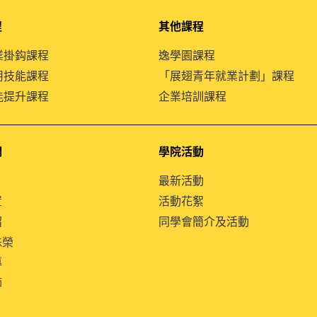
程
其他課程
就業掛鈎課程
逸學園課程
通用技能課程
「展翅青年就業計劃」課程
技能提升課程
企業培訓課程
們
學院活動
最新活動
置
活動花絮
紹
同學會簡介及活動
殊榮
導
師