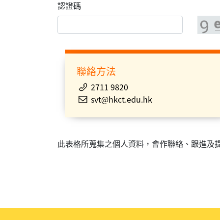
認證碼
聯絡方法
2711 9820
svt@hkct.edu.hk
此表格所蒐集之個人資料，會作聯絡、跟進及