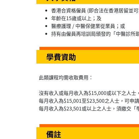
香港合資格僱員 (即合法在香港居留並
年齡在15歲或以上；及
醫療護理 / 中醫保健業從業員；或
持有由僱員再培訓局頒發的「中醫診所
學費資助
此類課程均需收取費用：
沒有收入或每月收入為$15,000或以下之人
每月收入為$15,001至$23,500之人士，可
每月收入為$23,501或以上之人士，須繳交「
備註