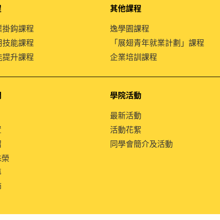
程
其他課程
就業掛鈎課程
逸學園課程
通用技能課程
「展翅青年就業計劃」課程
技能提升課程
企業培訓課程
們
學院活動
最新活動
置
活動花絮
紹
同學會簡介及活動
殊榮
導
師