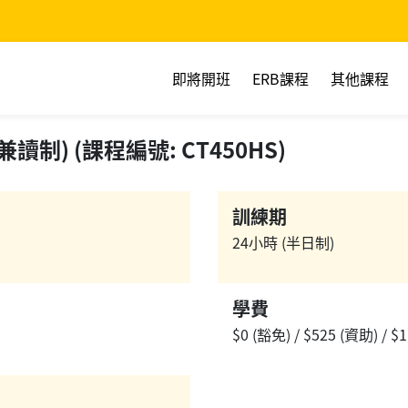
即將開班
ERB課程
其他課程
制) (課程編號: CT450HS)
訓練期
24小時 (半日制)
學費
$0 (豁免) / $525 (資助) / $