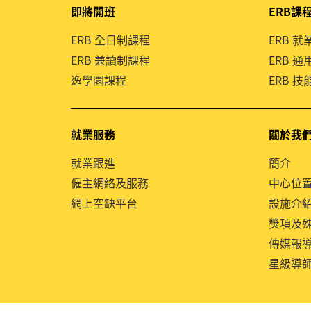
即將開班
ERB課
ERB 全日制課程
ERB 
ERB 兼讀制課程
ERB 
逸學園課程
ERB 
就業服務
關於我
就業跟進
簡介
僱主網絡及服務
中心位
網上空缺平台
設施介
獎項及
傳媒報
星級導