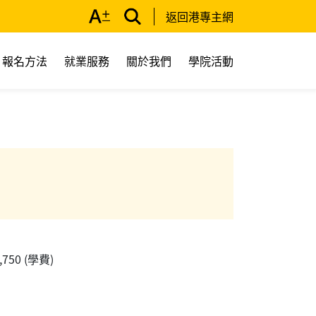
返回港專主網
報名方法
就業服務
關於我們
學院活動
1,750 (學費)