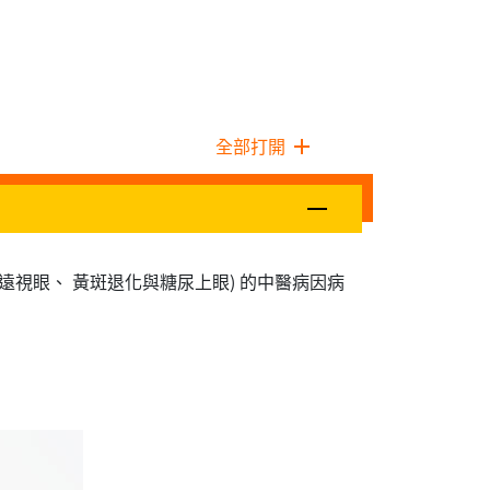
全部打開
 遠視眼、 黃斑退化與糖尿上眼) 的中醫病因病