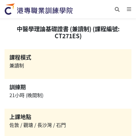
中醫學理論基礎證書 (兼讀制) (課程編號:
CT271ES)
課程模式
兼讀制
訓練期
21小時 (晚間制)
上課地點
佐敦 / 觀塘 / 長沙灣 / 石門