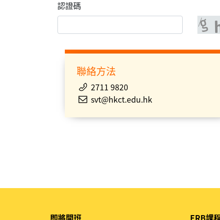
認證碼
聯絡方法
2711 9820
svt@hkct.edu.hk
即將開班
ERB課