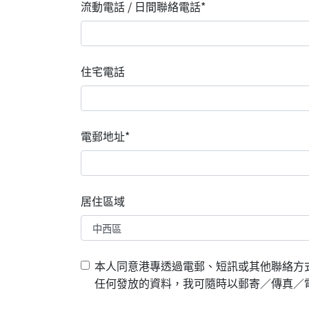
流動電話 / 日間聯絡電話*
住宅電話
電郵地址*
居住區域
本人同意港專透過電郵、短訊或其他聯絡方
任何發放的資料，我可隨時以郵寄／傳真／電郵