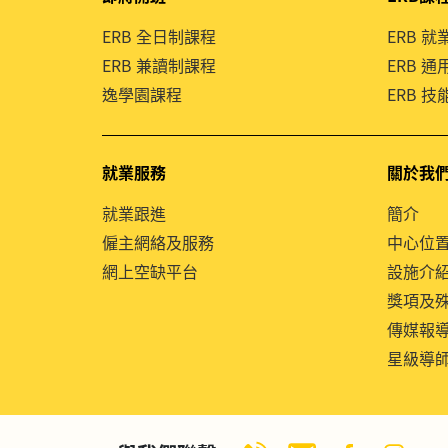
ERB 全日制課程
ERB 
ERB 兼讀制課程
ERB 
逸學園課程
ERB 
就業服務
關於我
就業跟進
簡介
僱主網絡及服務
中心位
網上空缺平台
設施介
獎項及
傳媒報
星級導