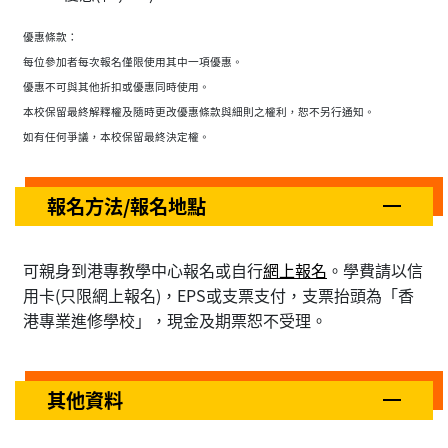
優惠條款：
每位參加者每次報名僅限使用其中一項優惠。
優惠不可與其他折扣或優惠同時使用。
本校保留最終解釋權及隨時更改優惠條款與細則之權利，恕不另行通知。
如有任何爭議，本校保留最終決定權。
報名方法/報名地點
可親身到港專教學中心報名或自行
網上報名
。學費請以信
用卡(只限網上報名)，EPS或支票支付，支票抬頭為「香
港專業進修學校」，現金及期票恕不受理。
其他資料