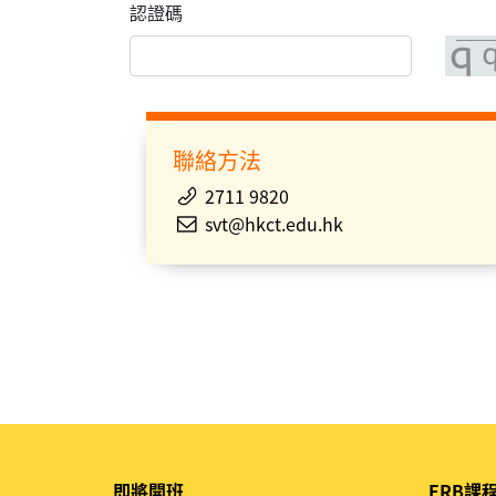
認證碼
聯絡方法
2711 9820
svt@hkct.edu.hk
即將開班
ERB課