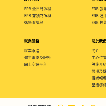
ERB 全日制課程
ERB 
ERB 兼讀制課程
ERB 
逸學園課程
ERB 
就業服務
關於我
就業跟進
簡介
僱主網絡及服務
中心位
網上空缺平台
設施介
獎項及
傳媒報
星級導