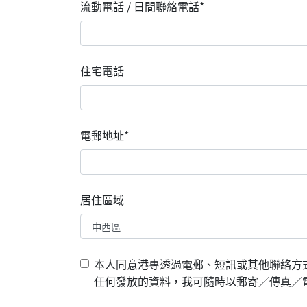
流動電話 / 日間聯絡電話*
住宅電話
電郵地址*
居住區域
本人同意港專透過電郵、短訊或其他聯絡方
任何發放的資料，我可隨時以郵寄／傳真／電郵