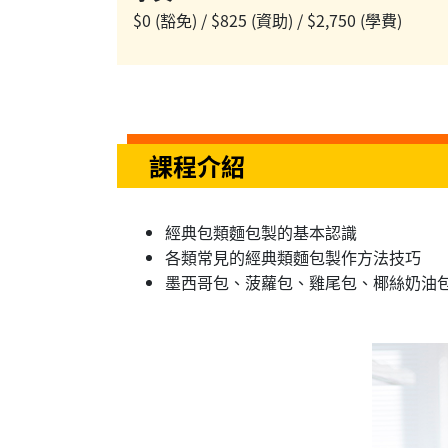
$0 (豁免) / $825 (資助) / $2,750 (學費)
課程介紹
經典包類麵包製的基本認識
各類常見的經典類麵包製作方法技巧
墨西哥包、菠蘿包、雞尾包、椰絲奶油