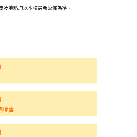
間及地點均以本校最新公佈為準。
制
制
礎證書
制