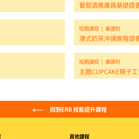
葡萄酒推廣員基礎證
短期課程
|
兼讀制
港式奶茶沖調進階證
短期課程
|
兼讀制
主題CUPCAKE親子
回到ERB 技能提升課程
程
其他課程