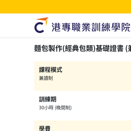
麵包製作(經典包類)基礎證書 (兼讀
課程模式
兼讀制
訓練期
30小時 (晚間制)
學費