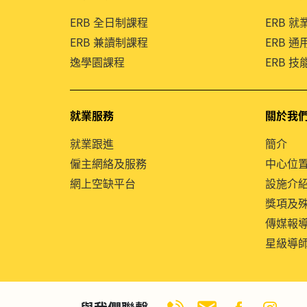
ERB 全日制課程
ERB 
ERB 兼讀制課程
ERB 
逸學園課程
ERB 
就業服務
關於我
就業跟進
簡介
僱主網絡及服務
中心位
網上空缺平台
設施介
獎項及
傳媒報
星級導