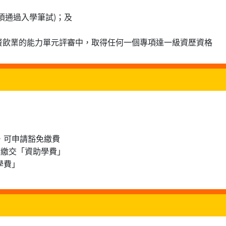
須通過入學筆試)；及
餐飲業的能力單元評審中，取得任何一個專項達一級資歷資格
士，可申請豁免繳費
申請繳交「資助學費」
學費」