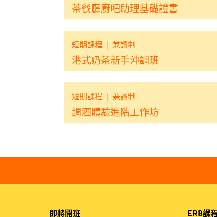
茶餐廳廚吧助理基礎證書
短期課程
|
兼讀制
港式奶茶新手沖調班
短期課程
|
兼讀制
調酒體驗進階工作坊
即將開班
ERB課