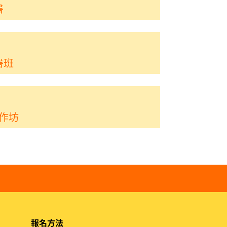
書
書班
工作坊
報名方法