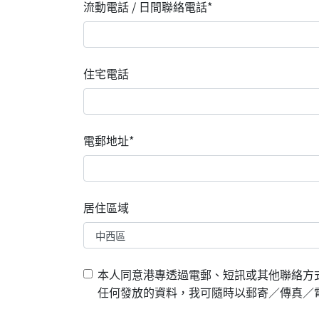
流動電話 / 日間聯絡電話*
住宅電話
電郵地址*
居住區域
本人同意港專透過電郵、短訊或其他聯絡方
任何發放的資料，我可隨時以郵寄／傳真／電郵