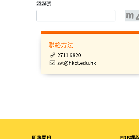
認證碼
聯絡方法
2711 9820
svt@hkct.edu.hk
即將開班
ERB課