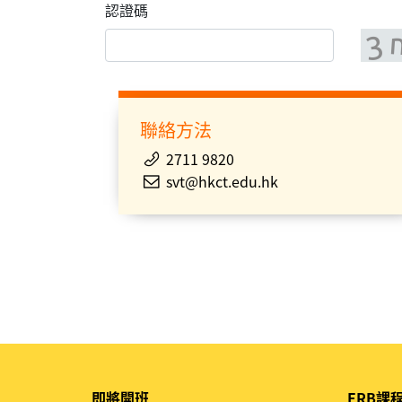
認證碼
聯絡方法
2711 9820
svt@hkct.edu.hk
即將開班
ERB課