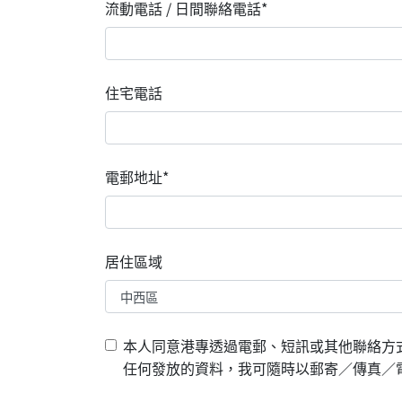
流動電話 / 日間聯絡電話*
住宅電話
電郵地址*
居住區域
本人同意港專透過電郵、短訊或其他聯絡方
任何發放的資料，我可隨時以郵寄／傳真／電郵