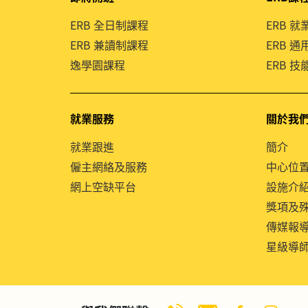
ERB 全日制課程
ERB 
ERB 兼讀制課程
ERB 
逸學園課程
ERB 
就業服務
關於我
就業跟進
簡介
僱主網絡及服務
中心位
網上空缺平台
設施介
獎項及
傳媒報
星級導