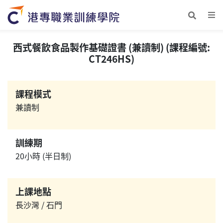
西式餐飲食品製作基礎證書 (兼讀制) (課程編號:
CT246HS)
課程模式
兼讀制
訓練期
20小時 (半日制)
上課地點
長沙灣 / 石門