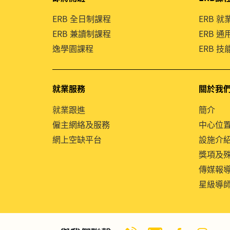
ERB 全日制課程
ERB 
ERB 兼讀制課程
ERB 
逸學園課程
ERB 
就業服務
關於我
就業跟進
簡介
僱主網絡及服務
中心位
網上空缺平台
設施介
獎項及
傳媒報
星級導