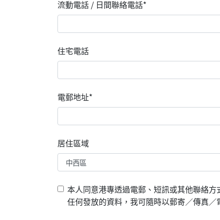
流動電話 / 日間聯絡電話*
住宅電話
電郵地址*
居住區域
本人同意港專透過電郵、短訊或其他聯絡方
任何發放的資料，我可隨時以郵寄／傳真／電郵