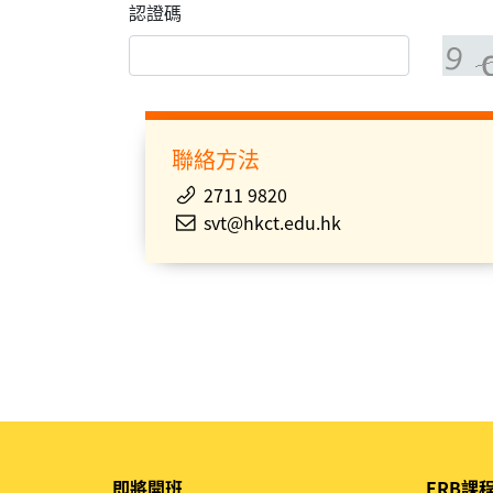
認證碼
聯絡方法
2711 9820
svt@hkct.edu.hk
即將開班
ERB課