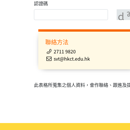
認證碼
聯絡方法
2711 9820
svt@hkct.edu.hk
此表格所蒐集之個人資料，會作聯絡、跟進及