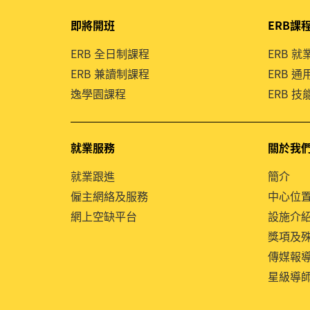
即將開班
ERB課
ERB 全日制課程
ERB 
ERB 兼讀制課程
ERB 
逸學園課程
ERB 
就業服務
關於我
就業跟進
簡介
僱主網絡及服務
中心位
網上空缺平台
設施介
獎項及
傳媒報
星級導