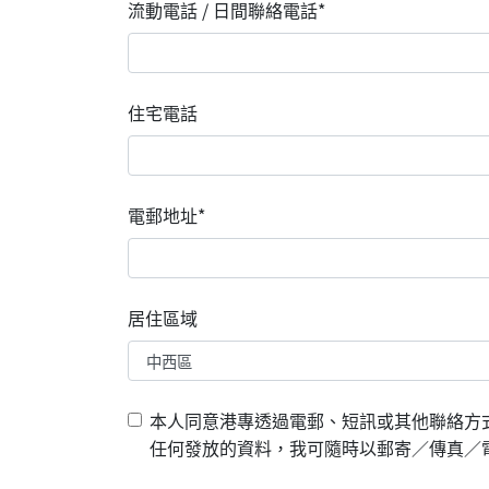
流動電話 / 日間聯絡電話*
住宅電話
電郵地址*
居住區域
本人同意港專透過電郵、短訊或其他聯絡方
任何發放的資料，我可隨時以郵寄／傳真／電郵