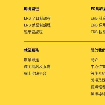
即將開班
ERB課
ERB 全日制課程
ERB 
ERB 兼讀制課程
ERB 
逸學園課程
ERB 
就業服務
關於我
就業跟進
簡介
僱主網絡及服務
中心位
網上空缺平台
設施介
獎項及
傳媒報
星級導