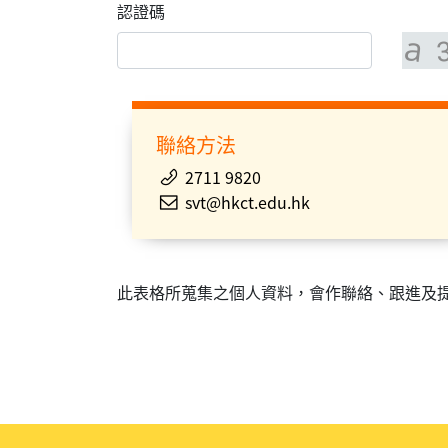
認證碼
聯絡方法
2711 9820
svt@hkct.edu.hk
此表格所蒐集之個人資料，會作聯絡、跟進及