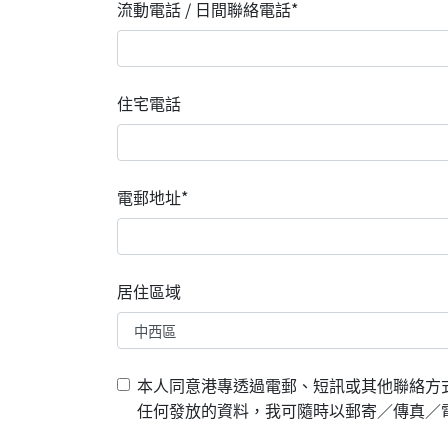
流動電話 / 日間聯絡電話*
住宅電話
電郵地址*
居住區域
本人同意港專透過電郵、短訊或其他聯絡方
任何發放的資料，我可隨時以郵寄／傳真／電郵