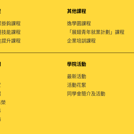
程
其他課程
就業掛鈎課程
逸學園課程
通用技能課程
「展翅青年就業計劃」課程
技能提升課程
企業培訓課程
們
學院活動
最新活動
置
活動花絮
紹
同學會簡介及活動
殊榮
導
師